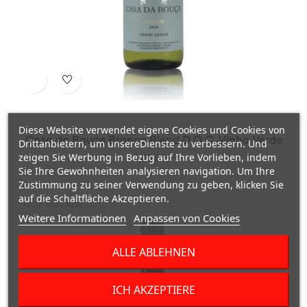
Diese Website verwendet eigene Cookies und Cookies von
Casa da Bouca Branco Blend D.O.C. Vinho Verde
Drittanbietern, um unsereDienste zu verbessern. Und
zeigen Sie Werbung in Bezug auf Ihre Vorlieben, indem
Preis
13,40 CHF
Sie Ihre Gewohnheiten analysieren navigation. Um Ihre
Zustimmung zu seiner Verwendung zu geben, klicken Sie
auf die Schaltfläche Akzeptieren.
NICHT AUF LAGER
Weitere Informationen
Anpassen von Cookies
ALLE ABLEHNEN
ICH AKZEPTIERE