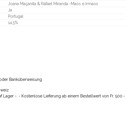
Joana Maçanita & Rafael Miranda -Maos e Irmaos
Ja
Portugal
14,5%
t oder Banküberweisung
hweiz
uf Lager -. - Kostenlose Lieferung ab einem Bestellwert von Fr. 500.-