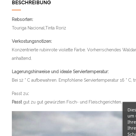
BESCHREIBUNG
Rebsorten:
Touriga Nacional,Tinta Roriz
Verkostungsnotizen:
Konzentrierte rubinrote violette Farbe. Vorherrschendes Wal
anhaltend.
Lagerungshinweise und ideale Serviertemperatur:
Bei 12 ° C aufbewahren. Empfohlene Serviertemperatur 16 ° C, tri
Passt zu
:
Passt
gut zu gut gewürzten Fisch- und Fleischgerichten.
Dies
um 
Ihre
Ihre
Scha