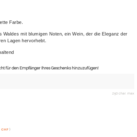
lette Farbe.
Waldes mit blumigen Noten, ein Wein, der die Eleganz der
ren Lagen hervorhebt.
altend
icht für den Empfänger Ihres Geschenks hinzuzufügen!
250 char. max
2 CHF
)