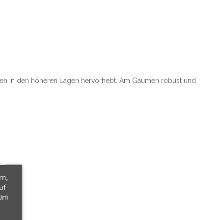
Böden in den höheren Lagen hervorhebt. Am Gaumen robust und
rn,
uf
 Um