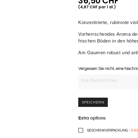
36,50 CHF
(4,87 CHF par 1 dl.)
Konzentrierte, rubinrote vio
Vorherrschendes Aroma des 
frischen Böden in den höhe
Am Gaumen robust und anh
Vergessen Sie nicht, eine Nachr
SPEICHERN
Extra options
5,5
GESCHENKVERPACKUNG
(