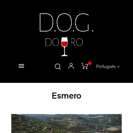
0
Português
Esmero