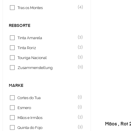
(4)
Tras os Montes
REBSORTE
(3)
Tinta Amarela
(2)
Tinta Roriz
(3)
Touriga Nacional
(11)
Zusammenstellung
MARKE
(1)
Cortes do Tua
(1)
Esmero
(2)
Mãos e Irmãos
Mãos , Rot 
(3)
Quinta do Fojo