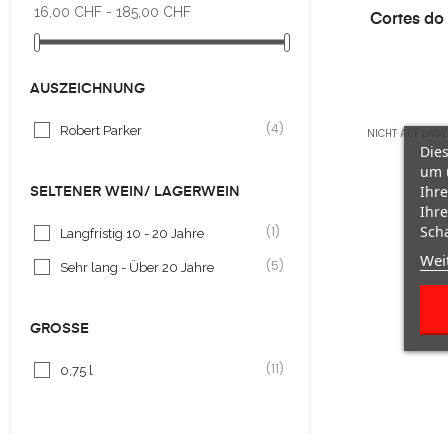
16,00 CHF - 185,00 CHF
Cortes do
AUSZEICHNUNG
(4)
Robert Parker
NICHT AUF LAGE
Dies
um 
Ihre
SELTENER WEIN/ LAGERWEIN
Ihre
Scha
(1)
Langfristig 10 - 20 Jahre
Wei
(5)
Sehr lang - Über 20 Jahre
GRÖSSE
(11)
0,75 l