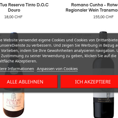
 Tua Reserva Tinto D.O.C
Romano Cunha - Rotwe
Douro
Regionaler Wein Transmo
Preis
Preis
18,00 CHF
155,00 CHF
R
NICHT AUF LAGER
e Website verwendet eigene Cookies und Cookies von Drittanbiete
unsereDienste zu verbessern. Und zeigen Sie Werbung in Bezug a
 Vorlieben, indem Sie Ihre Gewohnheiten analysieren navigation.
 Zustimmung zu seiner Verwendung zu geben, klicken Sie auf die
ltfläche Akzeptieren.
tere Informationen
Anpassen von Cookies
ALLE ABLEHNEN
ICH AKZEPTIERE