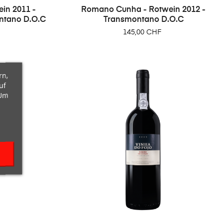
in 2011 -
Romano Cunha - Rotwein 2012 -
ntano D.O.C
Transmontano D.O.C
Preis
145,00 CHF
rn,
uf
 Um