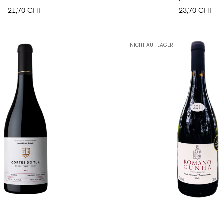
Preis
Preis
21,70 CHF
23,70 CHF
NICHT AUF LAGER