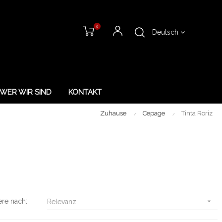
0
Deutsch
WER WIR SIND
KONTAKT
Zuhause
Cepage
Tinta Roriz
ere nach:

Relevanz