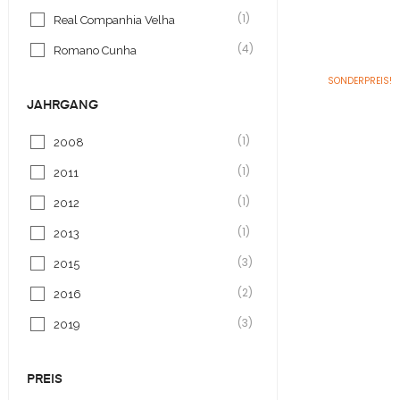
(1)
Real Companhia Velha
(4)
Romano Cunha
SONDERPREIS!
JAHRGANG
(1)
2008
(1)
2011
(1)
2012
(1)
2013
(3)
2015
(2)
2016
(3)
2019
PREIS