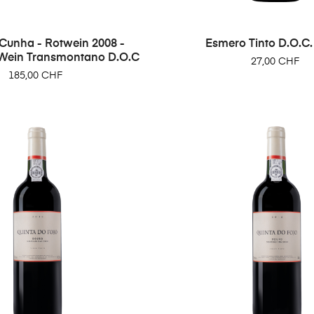
unha - Rotwein 2008 -
Esmero Tinto D.O.C.
 Wein Transmontano D.O.C
Preis
27,00 CHF
Preis
185,00 CHF