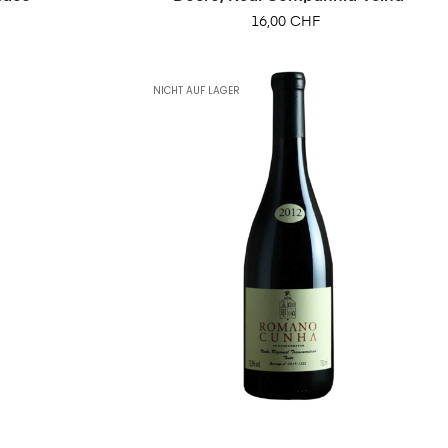
Preis
16,00 CHF
NICHT AUF LAGER