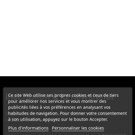
Ce site Web utilise ses propres cookies et ceux de tiers
Inscription à la newsletter
pour améliorer nos services et vous montrer des
publicités liées à vos préférences en analysant vos
habitudes de navigation. Pour donner votre consentement
Recevez des informations sur notre sélection de vins, des
à son utilisation, appuyez sur le bouton Accepter.
nouvelles et des dégustations.
Plus d'informations
Personnaliser les cookies