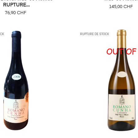
RUPTURE...
Prix
145,00 CHF
Prix
76,90 CHF
OCK
RUPTURE DE STOCK