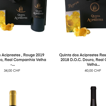
 Aciprestes , Rouge 2019
Quinta dos Aciprestes Re
ro, Real Companhia Velha
2018 D.O.C. Douro, Rea
-...
Velha...
Prix
Prix
34,00 CHF
40,00 CHF