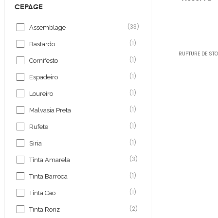
CEPAGE
(33)
Assemblage
(1)
Bastardo
RUPTURE DE ST
(1)
Cornifesto
(1)
Espadeiro
(1)
Loureiro
(1)
Malvasia Preta
(1)
Rufete
(1)
Siria
(3)
Tinta Amarela
(1)
Tinta Barroca
(1)
Tinta Cao
(2)
Tinta Roriz