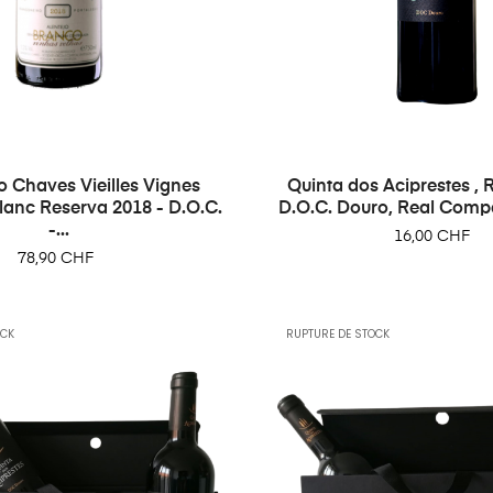
 Chaves Vieilles Vignes
Quinta dos Aciprestes ,
lanc Reserva 2018 - D.O.C.
D.O.C. Douro, Real Comp
-...
Prix
16,00 CHF
Prix
78,90 CHF
OCK
RUPTURE DE STOCK