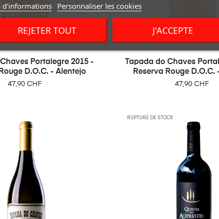
 d'informations
Personnaliser les cookies
REJETER TOUT
J'ACCEPTE
Chaves Portalegre 2015 -
Tapada do Chaves Portal
Rouge D.O.C. - Alentejo
Reserva Rouge D.O.C. -
Prix
Prix
47,90 CHF
47,90 CHF
RUPTURE DE STOCK