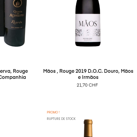
serva, Rouge
Mãos , Rouge 2019 D.O.C. Douro, Mãos
l Companhia
e Irmãos
Prix
21,70 CHF
PROMO !
RUPTURE DE STOCK