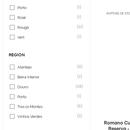
(1)
Porto
RUPTURE DE ST
(1)
Rosé
(31)
Rouge
(1)
Vert
REGION
(4)
Alentejo
(2)
Beira Interior
(28)
Douro
(1)
Porto
(5)
Tras os Montes
(3)
Vinhos Verdes
Romano Cun
Reserva -