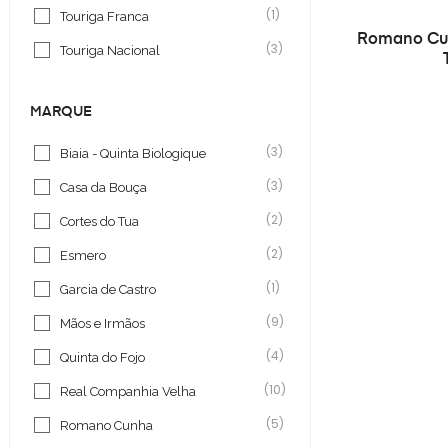
(1)
Touriga Franca
Romano Cun
(3)
Touriga Nacional
MARQUE
(3)
Biaia - Quinta Biologique
(3)
Casa da Bouça
(2)
Cortes do Tua
(2)
Esmero
(1)
Garcia de Castro
(9)
Mãos e Irmãos
(4)
Quinta do Fojo
(10)
Real Companhia Velha
(5)
Romano Cunha