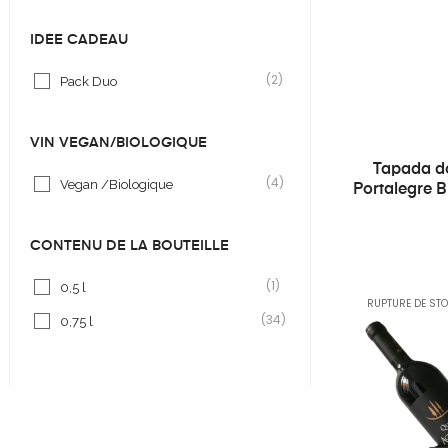
IDÉE CADEAU
(2)
Pack Duo
VIN VEGAN/BIOLOGIQUE
Tapada do
(4)
Vegan /Biologique
Portalegre B
CONTENU DE LA BOUTEILLE
(1)
0,5 l
RUPTURE DE ST
(34)
0,75 l