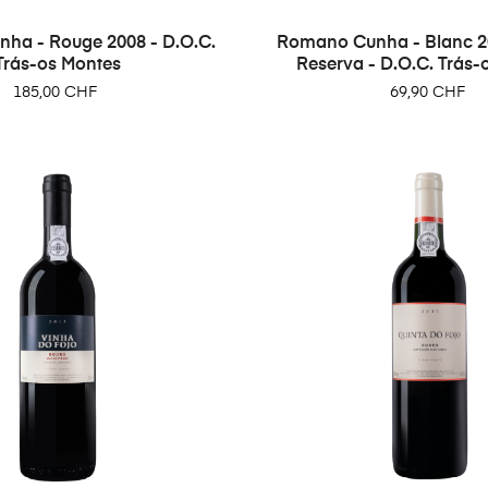
ha - Rouge 2008 - D.O.C.
Romano Cunha - Blanc 2
Trás-os Montes
Reserva - D.O.C. Trás-
Prix
Prix
185,00 CHF
69,90 CHF