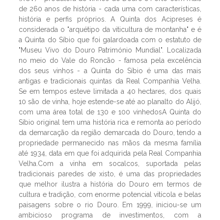
de 260 anos de história - cada uma com características,
história e perfis próprios. A Quinta dos Acipreses é
considerada o "arquétipo da viticultura de montanha" e é
a Quinta do Síbio que foi galardoada com o estatuto de
"Museu Vivo do Douro Património Mundial". Localizada
no meio do Vale do Roncão - famosa pela excelência
dos seus vinhos - a Quinta do Síbio é uma das mais
antigas e tradicionais quintas da Real Companhia Velha.
Se em tempos esteve limitada a 40 hectares, dos quais
10 são de vinha, hoje estende-se até ao planalto do Alijó,
com uma área total de 130 e 100 vinhedosA Quinta do
Síbio original tem uma história rica e remonta ao período
da demarcação da região demarcada do Douro, tendo a
propriedade permanecido nas mãos da mesma família
até 1934, data em que foi adquirida pela Real Companhia
Velha.Com a vinha em socalcos, suportada pelas
tradicionais paredes de xisto, é uma das propriedades
que melhor ilustra a história do Douro em termos de
cultura e tradição, com enorme potencial vitícola e belas
paisagens sobre o rio Douro. Em 1999, iniciou-se um
ambicioso programa de investimentos, com a