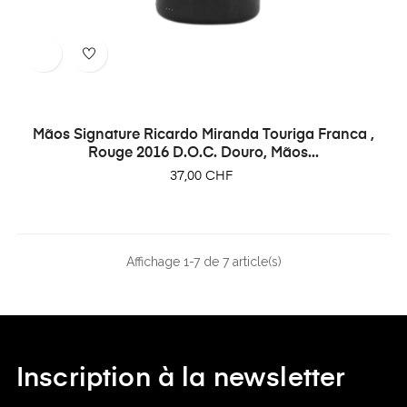
Mãos Signature Ricardo Miranda Touriga Franca ,
Rouge 2016 D.O.C. Douro, Mãos...
Prix
37,00 CHF
Affichage 1-7 de 7 article(s)
Inscription à la newsletter