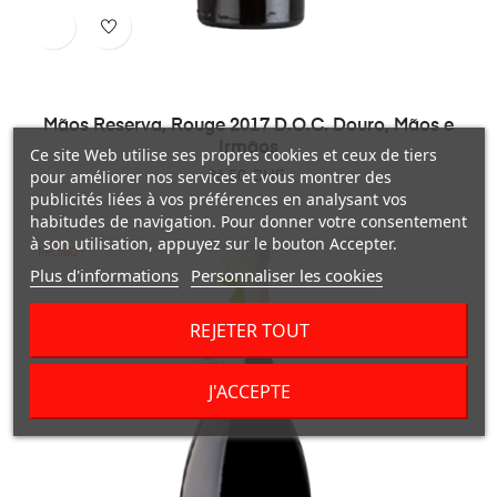
Mãos Reserva, Rouge 2017 D.O.C. Douro, Mãos e
Irmãos
Ce site Web utilise ses propres cookies et ceux de tiers
pour améliorer nos services et vous montrer des
Prix
36,50 CHF
publicités liées à vos préférences en analysant vos
habitudes de navigation. Pour donner votre consentement
à son utilisation, appuyez sur le bouton Accepter.
PROMO !
Plus d'informations
Personnaliser les cookies
REJETER TOUT
J'ACCEPTE