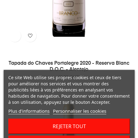
Tapada do Chaves Portalegre 2020 - Reserva Blanc
D.O.C. - Alentejo
Ce site Web utilise ses propres cookies et ceux de tiers
Prix
42,90 CHF
pour améliorer nos services et vous montrer des
publicités liées à vos préférences en analysant vos
habitudes de navigation. Pour donner votre consentement
à son utilisation, appuyez sur le bouton Accepter.
Plus d'informations
Personnaliser les cookies
REJETER TOUT