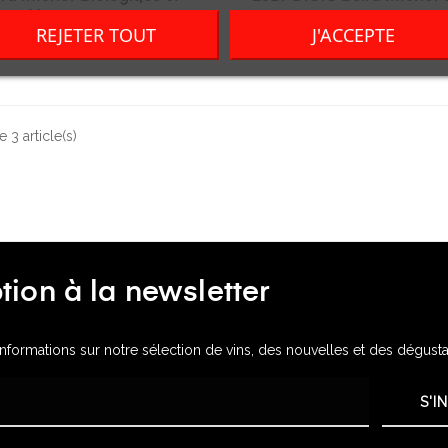
Vegan
Prix
41,00 CHF
REJETER TOUT
J'ACCEPTE
Prix
14,00 CHF
 3 article(s)
ption à la newsletter
formations sur notre sélection de vins, des nouvelles et des dégusta
S'I