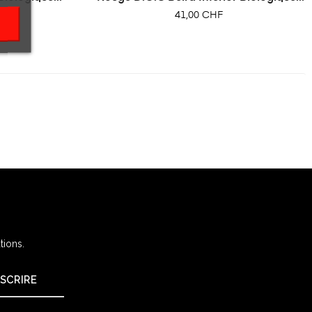
Prix
41,00 CHF
tions.
NSCRIRE