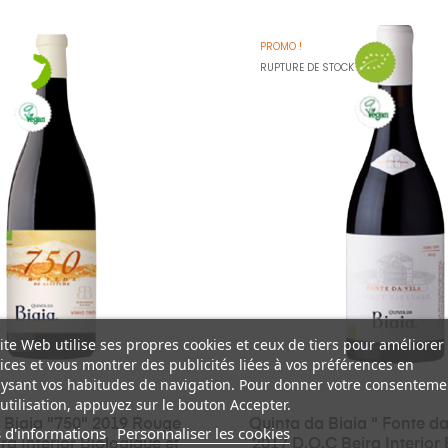
PROMO !
RUPTURE DE STOCK
ite Web utilise ses propres cookies et ceux de tiers pour améliorer
ices et vous montrer des publicités liées à vos préférences en
ysant vos habitudes de navigation. Pour donner votre consenteme
utilisation, appuyez sur le bouton Accepter.
 Biaia "750" 2019 Rouge
Quinta da Biaia " Fonte da
 d'informations
Personnaliser les cookies
ra Interior Biologique et
2017 D.O.C Beira Interior 