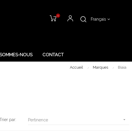
0
Français
 SOMMES-NOUS
CONTACT
Accueil
Marques
Biaia
Trier par:

Pertinence