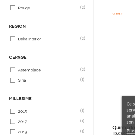
(2)
Rouge
PROMO !
REGION
(2)
Beira Interior
CEPAGE
(2)
Assemblage
(1)
Siria
MILLESIMÉ
Ce s
serv
(1)
2015
anal
(1)
son 
2017
Quinta da
Plus
(1)
2019
D.O.C Bei