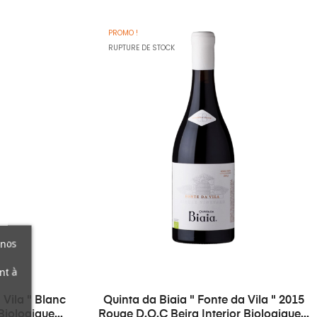
PROMO !
RUPTURE DE STOCK
 nos
nt à
 Vila " Blanc
Quinta da Biaia " Fonte da Vila " 2015
Biologique...
Rouge D.O.C Beira Interior Biologique...