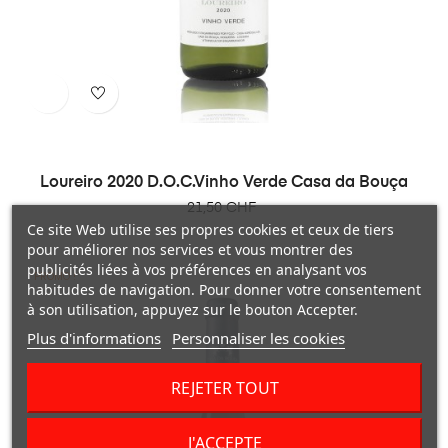
Loureiro 2020 D.O.C.Vinho Verde Casa da Bouça
Prix
21,50 CHF
Ce site Web utilise ses propres cookies et ceux de tiers
pour améliorer nos services et vous montrer des
publicités liées à vos préférences en analysant vos
PROMO !
habitudes de navigation. Pour donner votre consentement
à son utilisation, appuyez sur le bouton Accepter.
Plus d'informations
Personnaliser les cookies
REJETER TOUT
J'ACCEPTE