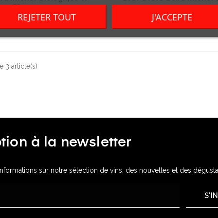
Vegan
Prix
41,00 CHF
REJETER TOUT
J'ACCEPTE
Prix
14,00 CHF
 3 article(s)
ption à la newsletter
formations sur notre sélection de vins, des nouvelles et des dégusta
S'I