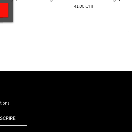
Prix
41,00 CHF
tions.
NSCRIRE