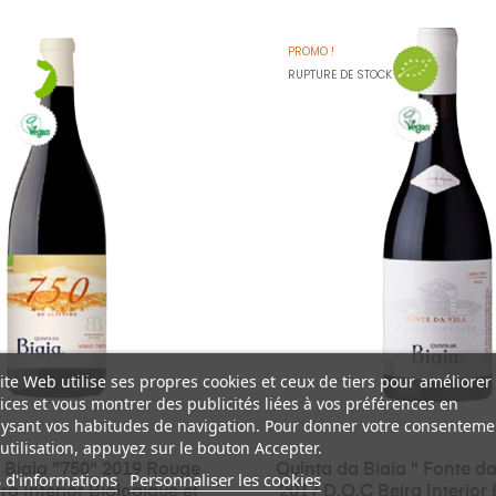
PROMO !
RUPTURE DE STOCK
ite Web utilise ses propres cookies et ceux de tiers pour améliorer
ices et vous montrer des publicités liées à vos préférences en
ysant vos habitudes de navigation. Pour donner votre consenteme
utilisation, appuyez sur le bouton Accepter.
 Biaia "750" 2019 Rouge
Quinta da Biaia " Fonte da
 d'informations
Personnaliser les cookies
ra Interior Biologique et
2017 D.O.C Beira Interior 