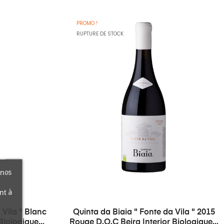
PROMO !
RUPTURE DE STOCK
 nos
nt à
 Vila " Blanc
Quinta da Biaia " Fonte da Vila " 2015
Biologique...
Rouge D.O.C Beira Interior Biologique...