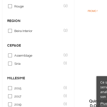
(2)
Rouge
PROMO !
REGION
(2)
Beira Interior
CEPAGE
(2)
Assemblage
(1)
Siria
MILLESIMÉ
Ce s
serv
(1)
2015
anal
(1)
son 
2017
Quinta da
Plus
(1)
2019
D.O.C Bei