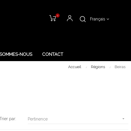
0
Français
 SOMMES-NOUS
CONTACT
Accueil
Régions
Beiras
Trier par:

Pertinence