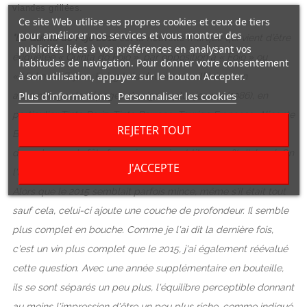
viandes grillées.
Ce site Web utilise ses propres cookies et ceux de tiers
pour améliorer nos services et vous montrer des
"La Quinta do Fojo 2016
est la nouvelle marque qui vient d’être
publicités liées à vos préférences en analysant vos
étiquetée « Quinta do Fojo », par opposition à « Fojo » ou
habitudes de navigation. Pour donner votre consentement
à son utilisation, appuyez sur le bouton Accepter.
« Vinha do Fojo ». Il s’agit du deuxième millésime, un
Plus d'informations
Personnaliser les cookies
assemblage de cépages de vignes plus jeunes (1986), en
particulier Tinta Roriz, Tinta Barroca, Touriga Francesa, Alicante
REJETER TOUT
Bouschet et Touriga Nacional. Il a été élevé pendant 19 mois
dans de grands fûts français usagés et titre 14,4 % d'alcool. On
J'ACCEPTE
l'a déjà vu auparavant, mais il est maintenant sur le marché.
Alors que le 2015 semblait parfois mince, même s'il était tout
sauf cela, celui-ci ajoute une couche de profondeur. Il semble
plus complet en bouche. Comme je l'ai dit la dernière fois,
c'est un vin plus complet que le 2015, j'ai également réévalué
cette question. Avec une année supplémentaire en bouteille,
ils se sont séparés un peu plus, l'équilibre perceptible donnant
au moins l'impression d'être un peu plus riche, comme indiqué