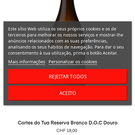
Este sítio Web utiliza os seus próprios cookies e os de
terceiros para melhorar os nossos serviços e mostrar-lhe
anúncios relacionados com as suas preferências,
analisando os seus hábitos de navegação. Para dar o seu
consentimento à sua utilização, prima o botão Aceitar.
Mais informações
Personalizar os cookies
REJEITAR TODOS
ACEITO
Cortes do Tua Reserva Branco D.O.C Douro
Preço
CHF 18,00