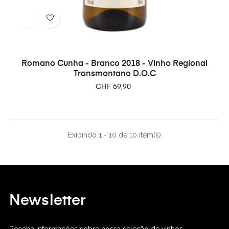
Romano Cunha - Branco 2018 - Vinho Regional
Transmontano D.O.C
Preço
CHF 69,90
Exibindo 1 - 10 de 10 item(s)
Newsletter