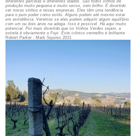
diferentes parcelas e diferentes idades. São todos vinhos de
produção muito pequena e muito secos, sem brilho. É divertido
ver novos vinhos e novas empresas. Eles têm uma tendência
para o puro poder como estilo. Alguns podem até mesmo estar
em estridência. Veremos se eles podem adquirir algum equilíbrio
com um ou dois anos na adega. Isso é possível. Há aqui muito
potencial. Por mais divertido que os Vinhos Verdes sejam, a
estrela é obviamente o Fojo. Este icônico vermelho é brilhante.
Robert Parker - Mark Squires 2021