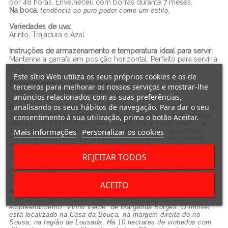
por 48 horas. Envelheceu com borras durante 7 meses.
Na boca
:
.
tendência ao puro poder como um estilo
Variedades de uva:
Arinto, Trajadura e Azal
Instruções de armazenamento e temperatura ideal para servir:
Mantenha a garrafa em posição horizontal. Perfeito para servir a
10ºC.
Este sítio Web utiliza os seus próprios cookies e os de
Emparelhamento de comida e vinho
:
terceiros para melhorar os nossos serviços e mostrar-lhe
Peixe, frutos do mar e saladas.
anúncios relacionados com as suas preferências,
analisando os seus hábitos de navegação. Para dar o seu
Branco Casa da Bouça 2020
é uma mistura de 50% Arinto, 30%
Trajadura e 20% Azal da fazenda Casa da Bouça, todas vinhas
consentimento à sua utilização, prima o botão Aceitar.
plantadas em 1988. Como seus irmãos, ele é muito seco ... e
Mais informações
Personalizar os cookies
12,7% de álcool. Concentrado e sólido no paladar para esse
nível, ele se destaca, no entanto, por sua acidez revigorante.
Parece ter o palato médio para equilibrá-lo bem, mas há um
pouco de pele na juventude do vinho. Parece muito promissor, ...
REJEITAR TODOS
Provavelmente se mostrará melhor neste verão. Depois disso,
poderia se aguentar bastante bem. Não há, é claro, nenhum
registro de percurso, por isso vamos levá-lo por etapas. Foram
ACEITO
produzidas 10.200 garrafas.
Robert Parker - Mark Squires 2021
Este artigo apresenta a estréia em nossas páginas do
empreendimento "Vinho Verde" de Margarida Borges. O imóvel
está localizado na Casa da Bouça, na margem direita do rio
Sousa, na região de Lousada. Há 10 hectares de vinhedos com